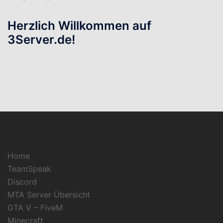
Herzlich Willkommen auf
3Server.de!
Home
TeamSpeak
Discord
MTA Server Übersicht
GTA V – FiveM
Minecraft