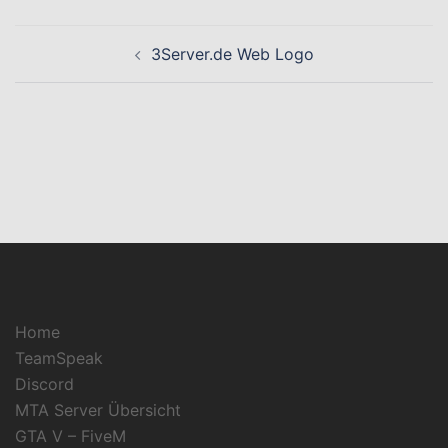
Beitragsnavigation
3Server.de Web Logo
Home
TeamSpeak
Discord
MTA Server Übersicht
GTA V – FiveM